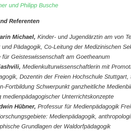
ner und Philipp Busche
und Referenten
arin Michael,
Kinder- und Jugendärztin am von Te
 und Pädagogik, Co-Leitung der Medizinischen Sek
 für Geisteswissenschaft am Goetheanum
ashvili,
Medienkulturwissenschaftlerin mit Promoti
ogik, Dozentin der Freien Hochschule Stuttgart, t
en-Fortbildung Schwerpunkt ganzheitliche Medienbi
g medienpädagogischer Unterrichtskonzepte
Edwin Hübner,
Professur für Medienpädagogik Fre
 Forschungsgebiete: Medienpädagogik, anthropolog
phische Grundlagen der Waldorfpädagogik