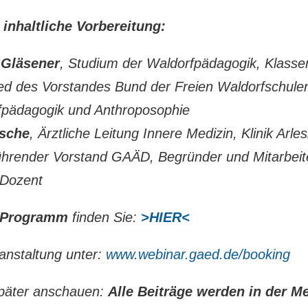
inhaltliche Vorbereitung:
 Gläsener
, Studium der Waldorfpädagogik, Klassen
ied des Vorstandes Bund der Freien Waldorfschulen
fpädagogik und Anthroposophie
usche
, Ärztliche Leitung Innere Medizin, Klinik Arle
ührender Vorstand GAÄD, Begründer und Mitarbeit
 Dozent
e Programm
finden Sie:
>HIER<
nstaltung unter:
www.webinar.gaed.de/booking
päter anschauen:
Alle Beiträge werden in der M