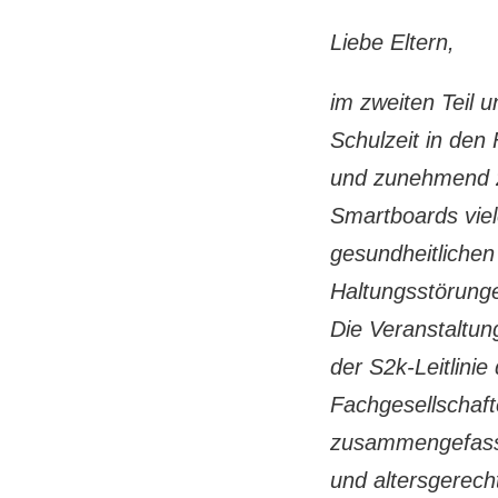
Liebe Eltern,
im zweiten Teil 
Schulzeit in den
und zunehmend z
Smartboards viele
gesundheitliche
Haltungsstörung
Die Veranstaltung
der S2k-Leitlini
Fachgesellschaf
zusammengefasst 
und altersgerecht