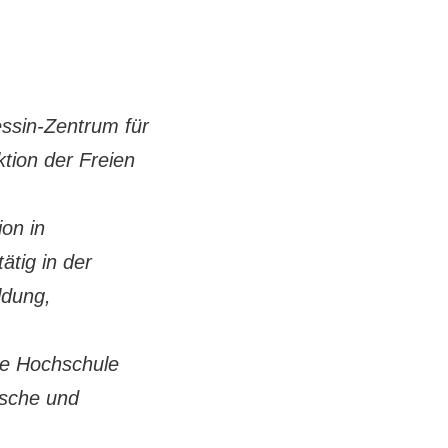
ssin-Zentrum für
tion der Freien
on in
ätig in der
ldung,
ie Hochschule
ische und