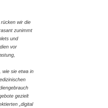
rücken wir die
 rasant zunimmt
lets und
dien vor
astung,
, wie sie etwa in
edizinischen
ediengebrauch
ebote gezielt
tierten „digital