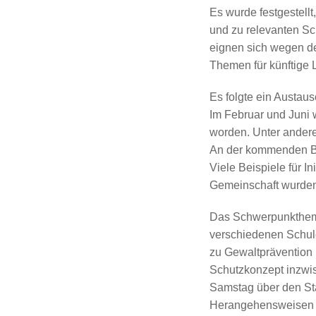
Es wurde festgestell
und zu relevanten Sc
eignen sich wegen de
Themen für künftige
Es folgte ein Austau
Im Februar und Juni 
worden. Unter anderem
An der kommenden Bu
Viele Beispiele für I
Gemeinschaft wurden
Das
Schwerpunkthema
verschiedenen Schule
zu Gewaltprävention
Schutzkonzept inzwis
Samstag über den Sta
Herangehensweisen be