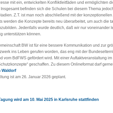
esse mit ein, entwickelten Konfliktleitfäden und ermöglichten d
. Insgesamt befinden sich die Schulen bei diesem Thema jedoc
Stadien. Z.T. ist man noch abschließend mit der konzeptionelle
ts werden die Konzepte bereits neu überarbeitet, um auch die t
zubilden. Jedenfalls wurde deutlich, daß wir nur voneinander 
g unterstützen können.
emeinschaft BW ist für eine bessere Kommunikation und zur gr
tzwerk ins Leben gerufen worden
, das eng mit der Bundeselter
d vom BdFWS gefördert wird.
Mit einer Auftaktveranstaltung i
hutzkonzepte“ geschaffen. Zu diesem Onlineformat darf gerne
 Waldorf
ltung ist am 26. Januar 2026 geplant.
agung wird am 10. Mai 2025 in Karlsruhe stattfinden