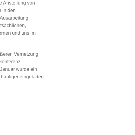
ie Anstellung von
h in den
n Ausarbeitung
atsächlichen,
lernen und uns im
ößeren Vernetzung
nkonferenz
m Januar wurde ein
 häufiger eingeladen