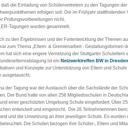
t, daß die Einladung von Schülervertretern zu den Tagungen der
hwerpunktthemen erfolgen soll. Die im Frühjahr stattfindenden
r Prüfungsvorbereitungen nicht.
 LER-Tagungen wurden gesammelt.
sch zu den Ergebnissen und der Fortentwicklung der Themen au
war zum Thema „Eltern- & Gremienarbeit - Gestaltungsformen der
 hat sich eine engere Vernetzung der Stuttgarter Schuleltern et
ndeselternratstagung ist ein
Netzwerktreffen BW in Dresde
nitiativen und Konzepte zur Unterstützung von Eltern und Schule
 ausgetauscht.
 der Tagung war der Austausch über die Sachstände der Sch
n. Der Bund hatte von allen 256 Mitgliedsschulen in Deutsch
 und einer geschützten Umgebung Schule eingefordert. Über 25
chen entwickelt und eingereicht.
Die 26 Teilnehmerinnen beri
nd und die Umsetzung an ihrer jeweiligen Schule. Es wurden u
leuchtet. Die Schulen bezogen ihre Schüler-, Eltern und Mitarb