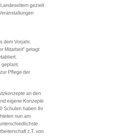
 Landeseltern gezielt
 Veranstaltungen
s dem Vorjahr.
 Mitarbeit” getagt
abliert.
n
geplant.
 zur Pflege der
utzkonzepte an den
land eigene Konzepte
0 Schulen haben Ihr
chteten nun am
nterschiedlichste
eiterschaft z.T. von