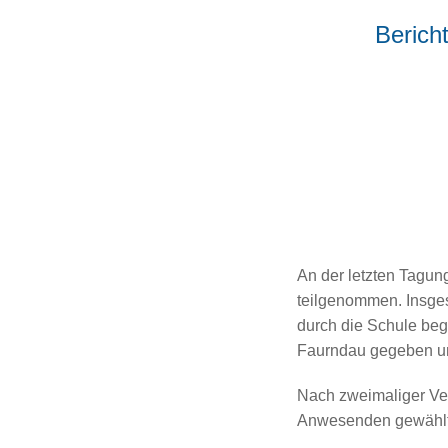
Berich
An der letzten Tagu
teilgenommen. Insges
durch die Schule begr
Faurndau gegeben un
Nach zweimaliger Ver
Anwesenden gewählt