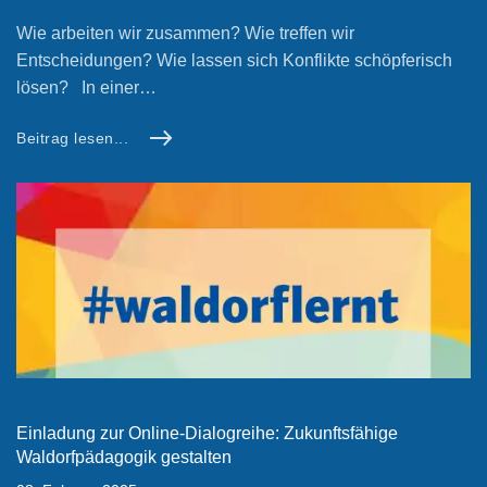
Wie arbeiten wir zusammen? Wie treffen wir
Entscheidungen? Wie lassen sich Konflikte schöpferisch
lösen? In einer…
Beitrag lesen...
Einladung zur Online-Dialogreihe: Zukunftsfähige
Waldorfpädagogik gestalten