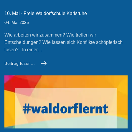
10. Mai - Freie Waldorfschule Karlsruhe
04. Mai 2025
Wie arbeiten wir zusammen? Wie treffen wir
Entscheidungen? Wie lassen sich Konflikte schöpferisch
lösen? In einer…
Beitrag lesen...