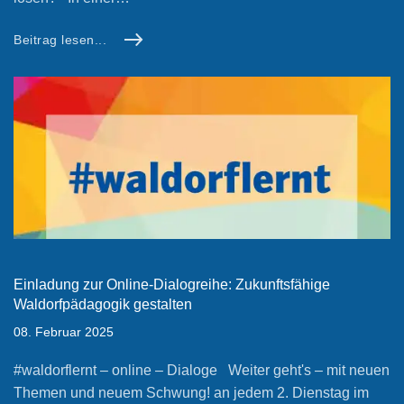
Beitrag lesen...
Einladung zur Online-Dialogreihe: Zukunftsfähige
Waldorfpädagogik gestalten
08. Februar 2025
#waldorflernt – online – Dialoge Weiter geht's – mit neuen
Themen und neuem Schwung! an jedem 2. Dienstag im